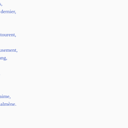
s,
dernier,
tourent,
usement, 
ang,
 
'aime,
malmène.