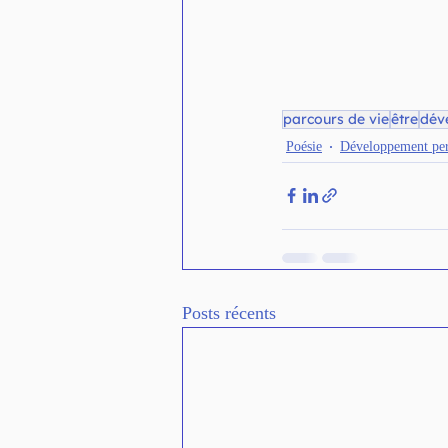
parcours de vie
être
dév
Poésie
Développement per
Posts récents