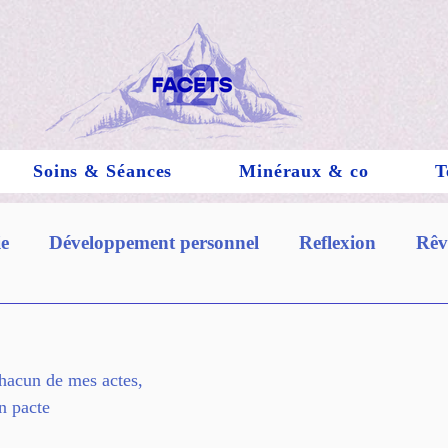
Soins & Séances
Minéraux & co
T
ie
Développement personnel
Reflexion
Rêv
cristaux
minéraux
chacun de mes actes,
un pacte