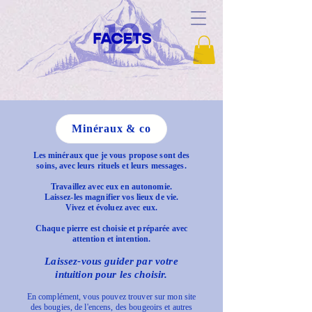
Minéraux & co
Les minéraux que je vous propose sont des
soins, avec leurs rituels et leurs messages.
Travaillez avec eux en autonomie.
Laissez-les magnifier vos lieux de vie.
Vivez et évoluez avec eux.
Chaque pierre est choisie et préparée avec
attention et intention.
Laissez-vous guider par votre
intuition pour les choisir.
En complément, vous pouvez trouver sur mon site
des bougies, de l'encens, des bougeoirs et autres